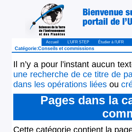
Accueil
L'UFR STEP
Étudier à l'UFR
Catégorie:Conseils et commissions
Il n’y a pour l’instant aucun t
une recherche de ce titre de p
dans les opérations liées
ou
cr
Pages dans la ca
comm
Cette catégorie contient la pag