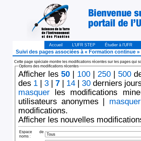
Accueil
L'UFR STEP
Étudier à l'UFR
Suivi des pages associées à « Formation continue »
Cette page spéciale montre les modifications récentes sur les pages qui son
Options des modifications récentes
Afficher les
50
|
100
|
250
|
500
de
des
1
|
3
|
7
|
14
|
30
derniers jour
masquer
les modifications min
utilisateurs anonymes |
masquer
modifications.
Afficher les nouvelles modificatio
Espace de
noms :